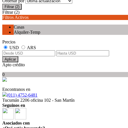
Ordenar por
Filtrar
(2)
Filtrar
(2)
Filtros Activos
Casas
Alquiler-Temp
Precios
USD
ARS
Aplicar
Apto crédito
0
Encontranos en
(011) 4752-6481
Tucumán 2206 oficina 102 - San Martín
Seguinos en
Asociados con