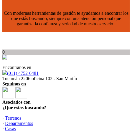
Con modernas herramientas de gestión te ayudamos a encontrar los
que estás buscando, siempre con una atención personal que
garantiza la confianza y seriedad de nuestro servicio.
0
Encontranos en
(011) 4752-6481
Tucumán 2206 oficina 102 - San Martín
Seguinos en
Asociados con
¿Qué estás buscando?
·
Terrenos
·
Departamentos
·
Casas