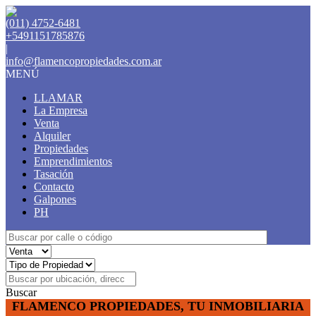
(011) 4752-6481
+5491151785876
|
info@flamencopropiedades.com.ar
MENÚ
LLAMAR
La Empresa
Venta
Alquiler
Propiedades
Emprendimientos
Tasación
Contacto
Galpones
PH
Buscar
FLAMENCO PROPIEDADES, TU INMOBILIARIA